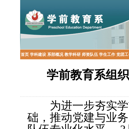
首页
学科建设
系部概况
教学科研
师资队伍
学生工作
党团工
学前教育系组
为进一步夯实学前
础，推动党建与业务